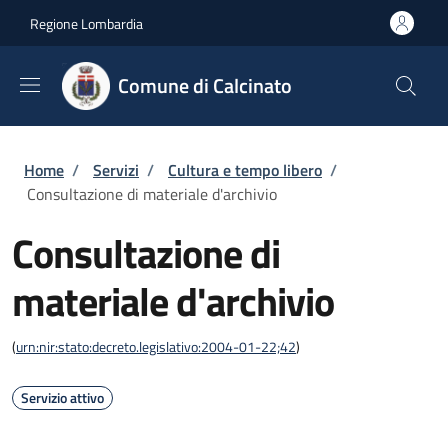
Salta al contenuto principale
Skip to footer content
Regione Lombardia
Comune di Calcinato
Briciole di pane
Home
/
Servizi
/
Cultura e tempo libero
/
Consultazione di materiale d'archivio
Consultazione di
materiale d'archivio
(
urn:nir:stato:decreto.legislativo:2004-01-22;42
)
Servizio attivo