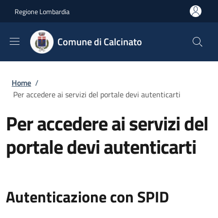
Salta al contenuto principale
Skip to footer content
Regione Lombardia
Comune di Calcinato
Briciole di pane
Home
/
Per accedere ai servizi del portale devi autenticarti
Per accedere ai servizi del
portale devi autenticarti
Autenticazione con SPID