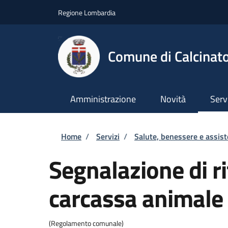
Salta al contenuto principale
Skip to footer content
Regione Lombardia
Comune di Calcinat
Amministrazione
Novità
Serv
Briciole di pane
Home
/
Servizi
/
Salute, benessere e assis
Segnalazione di r
carcassa animale
(Regolamento comunale)