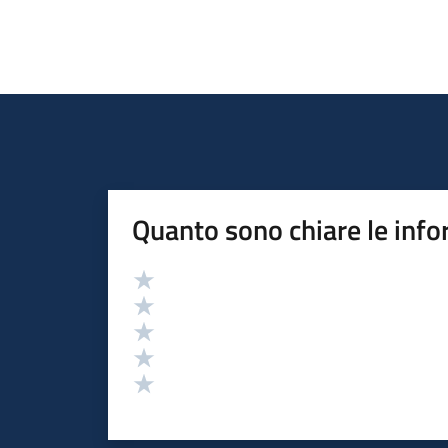
Quanto sono chiare le info
Valutazione
Valuta 5 stelle su 5
Valuta 4 stelle su 5
Valuta 3 stelle su 5
Valuta 2 stelle su 5
Valuta 1 stelle su 5