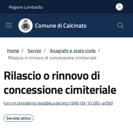
Salta al contenuto principale
Skip to footer content
Regione Lombardia
Comune di Calcinato
Briciole di pane
Home
/
Servizi
/
Anagrafe e stato civile
/
Rilascio o rinnovo di concessione cimiteriale
Rilascio o rinnovo di
concessione cimiteriale
(
urn:nir:presidente.repubblica:decreto:1990-09-10;285~art90
)
Servizio attivo