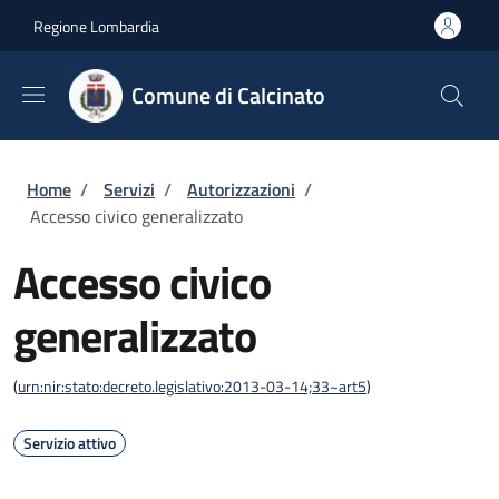
Salta al contenuto principale
Skip to footer content
Regione Lombardia
Comune di Calcinato
Briciole di pane
Home
/
Servizi
/
Autorizzazioni
/
Accesso civico generalizzato
Accesso civico
generalizzato
(
urn:nir:stato:decreto.legislativo:2013-03-14;33~art5
)
Servizio attivo