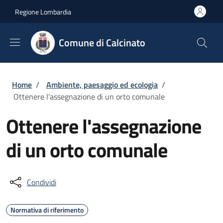
Salta al contenuto principale
Skip to footer content
Regione Lombardia
Comune di Calcinato
Briciole di pane
Home
/
Ambiente, paesaggio ed ecologia
/
Ottenere l'assegnazione di un orto comunale
Ottenere l'assegnazione
di un orto comunale
Condividi
Normativa di riferimento