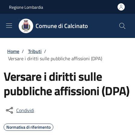
Salta al contenuto principale
Skip to footer content
Regione Lombardia
Comune di Calcinato
Briciole di pane
Home
/
Tributi
/
Versare i diritti sulle pubbliche affissioni (DPA)
Versare i diritti sulle
pubbliche affissioni (DPA)
Condividi
Normativa di riferimento