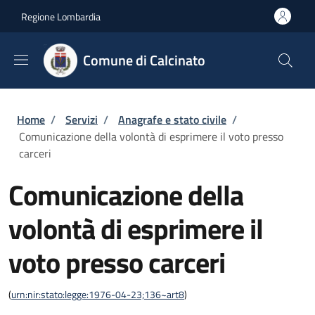
Salta al contenuto principale
Skip to footer content
Regione Lombardia
Comune di Calcinato
Briciole di pane
Home
/
Servizi
/
Anagrafe e stato civile
/
Comunicazione della volontà di esprimere il voto presso
carceri
Comunicazione della
volontà di esprimere il
voto presso carceri
(
urn:nir:stato:legge:1976-04-23;136~art8
)